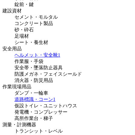
錠前・鍵
建設資材
セメント・モルタル
コンクリート製品
砂・砕石
足場材
シート・養生材
安全用品
ヘルメット・安全靴
1
作業服・手袋
安全帯・墜落防止器具
防護メガネ・フェイスシールド
消火器・防災用品
作業現場用品
ダンプ・一輪車
道路標識・コーン
1
仮設トイレ・ユニットハウス
発電機・コンプレッサー
高所作業台・梯子
測量・計測機器
トランシット・レベル