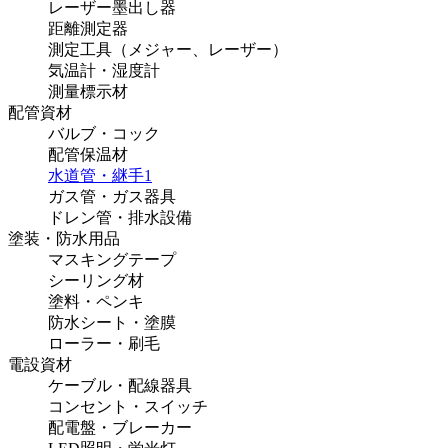
レーザー墨出し器
距離測定器
測定工具（メジャー、レーザー）
気温計・湿度計
測量標示材
配管資材
バルブ・コック
配管保温材
水道管・継手
1
ガス管・ガス器具
ドレン管・排水設備
塗装・防水用品
マスキングテープ
シーリング材
塗料・ペンキ
防水シート・塗膜
ローラー・刷毛
電設資材
ケーブル・配線器具
コンセント・スイッチ
配電盤・ブレーカー