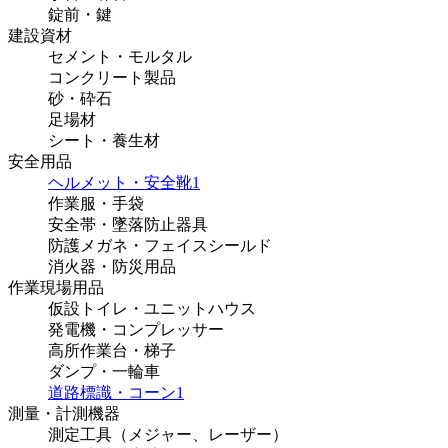
錠前・鍵
建設資材
セメント・モルタル
コンクリート製品
砂・砕石
足場材
シート・養生材
安全用品
ヘルメット・安全靴
1
作業服・手袋
安全帯・墜落防止器具
防護メガネ・フェイスシールド
消火器・防災用品
作業現場用品
仮設トイレ・ユニットハウス
発電機・コンプレッサー
高所作業台・梯子
ダンプ・一輪車
道路標識・コーン
1
測量・計測機器
測定工具（メジャー、レーザー）