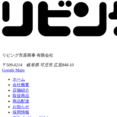
リビング市原商事 有限会社
〒509-0214 岐阜県 可児市 広見848-10
Google Maps
ホーム
会社概要
店舗紹介
取扱商品
商品配達
お知らせ
採用情報